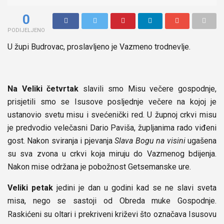
0
PODIJELJENO
U župi Budrovac, proslavljeno je Vazmeno trodnevlje.
Na Veliki četvrtak
slavili smo Misu večere gospodnje,
prisjetili smo se Isusove posljednje večere na kojoj je
ustanovio svetu misu i svećenički red. U župnoj crkvi misu
je predvodio velečasni Dario Paviša, župljanima rado viđeni
gost. Nakon sviranja i pjevanja
Slava Bogu na visini
ugašena
su sva zvona u crkvi koja miruju do Vazmenog bdijenja.
Nakon mise održana je pobožnost Getsemanske ure.
Veliki petak
jedini je dan u godini kad se ne slavi sveta
misa, nego se sastoji od Obreda muke
Gospodnje.
Raskićeni su oltari i prekriveni križevi što označava Isusovu