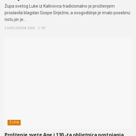
Župa svetog Luke iz Kalinovca tradicionalno je proštenjem
proslavila blagdan Gospe Snježne, a ovogodišnje je imalo posebnu
notu jer je...
6 KOLOVOZA, 2026
107
ŽUPA
Proštenje svete Ane i 130.-ta obljetnica postojanja