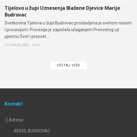
Tijelovo u župi Uznesenja Blažene Djevice Marije
Budrovac
Svetkovina Tijelova u župi Budrovac proslavljena je svetom misom
i procesijom. Procesija je započela izlaganjem Presvetog uz
pjesmu Svet i presvet....
5 LIPNJA, 2026
411
UČITAJ VIŠE
Kontakt
Adresa:
48350, BUDROVAC