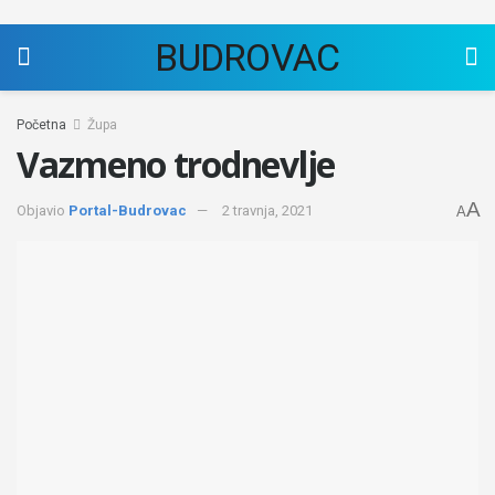
BUDROVAC
Početna
Župa
Vazmeno trodnevlje
A
Objavio
Portal-Budrovac
2 travnja, 2021
A