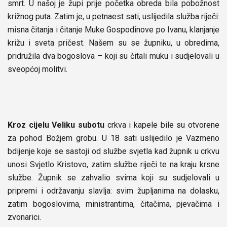
smrt. U našoj je župi prije početka obreda bila pobožnost
križnog puta. Zatim je, u petnaest sati, uslijedila služba riječi:
misna čitanja i čitanje Muke Gospodinove po Ivanu, klanjanje
križu i sveta pričest. Našem su se župniku, u obredima,
pridružila dva bogoslova – koji su čitali muku i sudjelovali u
sveopćoj molitvi.
Kroz cijelu Veliku subotu
crkva i kapele bile su otvorene
za pohod Božjem grobu. U 18 sati uslijedilo je Vazmeno
bdijenje koje se sastoji od službe svjetla kad župnik u crkvu
unosi Svjetlo Kristovo, zatim službe riječi te na kraju krsne
službe. Župnik se zahvalio svima koji su sudjelovali u
pripremi i održavanju slavlja: svim župljanima na dolasku,
zatim bogoslovima, ministrantima, čitačima, pjevačima i
zvonarici.