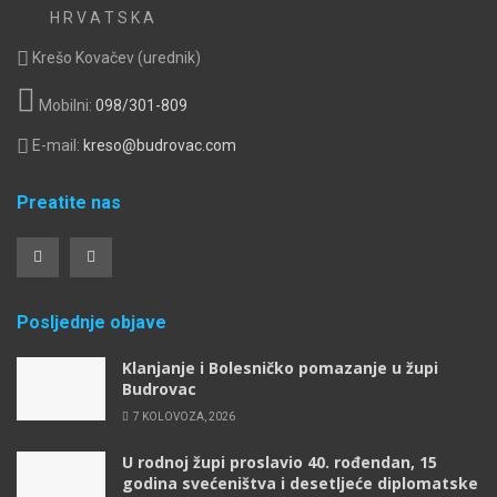
H R V A T S K A
Krešo Kovačev (urednik)
Mobilni:
098/301-809
E-mail:
kreso@budrovac.com
Preatite nas
Posljednje objave
Klanjanje i Bolesničko pomazanje u župi
Budrovac
7 KOLOVOZA, 2026
U rodnoj župi proslavio 40. rođendan, 15
godina svećeništva i desetljeće diplomatske