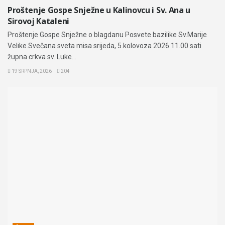
Proštenje Gospe Snježne u Kalinovcu i Sv. Ana u
Sirovoj Kataleni
Proštenje Gospe Snježne o blagdanu Posvete bazilike Sv.Marije
Velike.Svečana sveta misa srijeda, 5.kolovoza 2026 11.00 sati
župna crkva sv. Luke...
19 SRPNJA, 2026
204