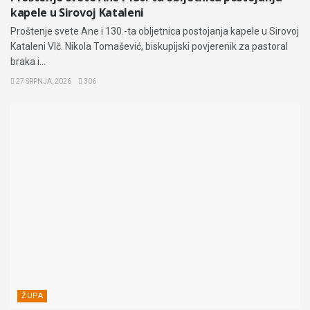
kapele u Sirovoj Kataleni
Proštenje svete Ane i 130.-ta obljetnica postojanja kapele u Sirovoj
Kataleni Vlč. Nikola Tomašević, biskupijski povjerenik za pastoral
braka i...
27 SRPNJA, 2026
306
ŽUPA