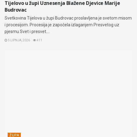
Tijelovo u župi Uznesenja Blažene Djevice Marije
Budrovac
Svetkovina Tijelova u župi Budrovac proslavljena je svetom misom
i procesijom. Procesija je započela izlaganjem Presvetog uz
pjesmu Svet i presvet....
5 LIPNJA, 2026
411
ŽUPA