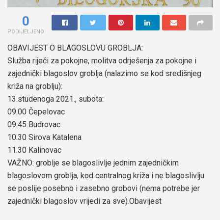
0
PODIJELJENO
OBAVIJEST O BLAGOSLOVU GROBLJA:
Služba riječi za pokojne, molitva odrješenja za pokojne i
zajednički blagoslov groblja (nalazimo se kod središnjeg
križa na groblju):
13.studenoga 2021., subota:
09.00 Čepelovac
09.45 Budrovac
10.30 Sirova Katalena
11.30 Kalinovac
VAŽNO: groblje se blagoslivlje jednim zajedničkim
blagoslovom groblja, kod centralnog križa i ne blagoslivlju
se poslije posebno i zasebno grobovi (nema potrebe jer
zajednički blagoslov vrijedi za sve).Obavijest