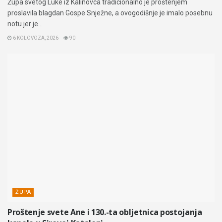
Župa svetog Luke iz Kalinovca tradicionalno je proštenjem
proslavila blagdan Gospe Snježne, a ovogodišnje je imalo posebnu
notu jer je...
6 KOLOVOZA, 2026
90
ŽUPA
Proštenje svete Ane i 130.-ta obljetnica postojanja