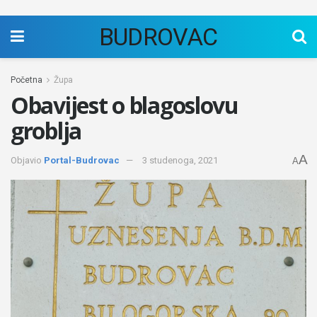
BUDROVAC
Početna
Župa
Obavijest o blagoslovu
groblja
A
Objavio
Portal-Budrovac
3 studenoga, 2021
A