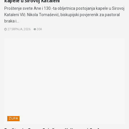
kapele u Sirovoj Kataleni
Proštenje svete Ane i 130.-ta obljetnica postojanja kapele u Sirovoj
Kataleni Vlč. Nikola Tomašević, biskupijski povjerenik za pastoral
braka i...
27 SRPNJA, 2026
304
ŽUPA