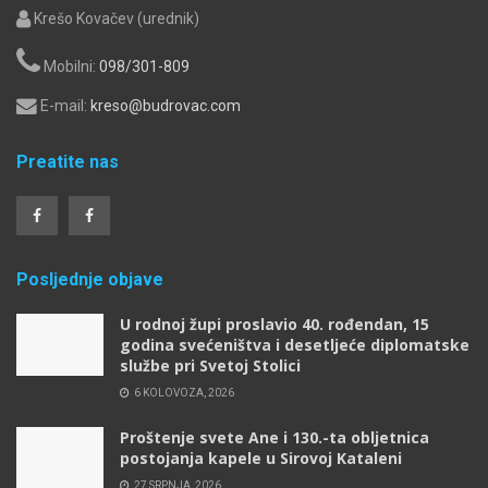
Krešo Kovačev (urednik)
Mobilni:
098/301-809
E-mail:
kreso@budrovac.com
Preatite nas
Posljednje objave
U rodnoj župi proslavio 40. rođendan, 15
godina svećeništva i desetljeće diplomatske
službe pri Svetoj Stolici
6 KOLOVOZA, 2026
Proštenje svete Ane i 130.-ta obljetnica
postojanja kapele u Sirovoj Kataleni
27 SRPNJA, 2026