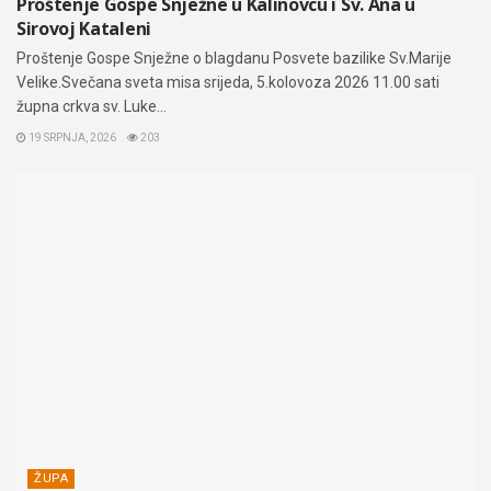
Proštenje Gospe Snježne u Kalinovcu i Sv. Ana u
Sirovoj Kataleni
Proštenje Gospe Snježne o blagdanu Posvete bazilike Sv.Marije
Velike.Svečana sveta misa srijeda, 5.kolovoza 2026 11.00 sati
župna crkva sv. Luke...
19 SRPNJA, 2026
203
ŽUPA