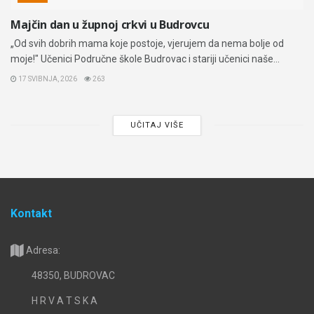
Majčin dan u župnoj crkvi u Budrovcu
„Od svih dobrih mama koje postoje, vjerujem da nema bolje od
moje!" Učenici Područne škole Budrovac i stariji učenici naše...
17 SVIBNJA, 2026
263
UČITAJ VIŠE
Kontakt
Adresa:
48350, BUDROVAC
H R V A T S K A