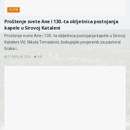
ŽUPA
Proštenje svete Ane i 130.-ta obljetnica postojanja
kapele u Sirovoj Kataleni
Proštenje svete Ane i 130.-ta obljetnica postojanja kapele u Sirovoj
Kataleni Vlč. Nikola Tomašević, biskupijski povjerenik za pastoral
braka i...
27 SRPNJA, 2026
308