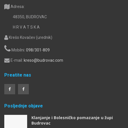
Adresa:
48350, BUDROVAC
H R V A T S K A
Krešo Kovačev (urednik)
Mobilni:
098/301-809
E-mail:
kreso@budrovac.com
Preatite nas
Posljednje objave
Klanjanje i Bolesničko pomazanje u župi
Budrovac