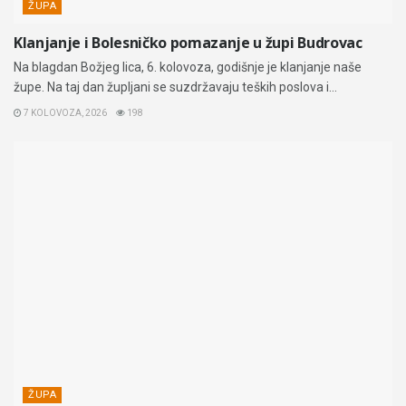
ŽUPA
Klanjanje i Bolesničko pomazanje u župi Budrovac
Na blagdan Božjeg lica, 6. kolovoza, godišnje je klanjanje naše
župe. Na taj dan župljani se suzdržavaju teških poslova i...
7 KOLOVOZA, 2026
198
ŽUPA