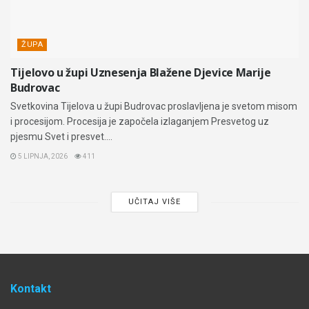
ŽUPA
Tijelovo u župi Uznesenja Blažene Djevice Marije
Budrovac
Svetkovina Tijelova u župi Budrovac proslavljena je svetom misom
i procesijom. Procesija je započela izlaganjem Presvetog uz
pjesmu Svet i presvet....
5 LIPNJA, 2026
411
UČITAJ VIŠE
Kontakt