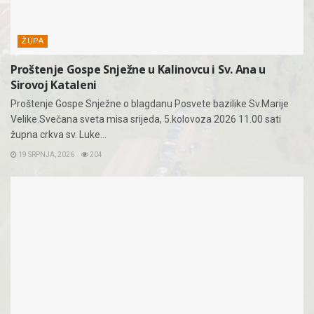
ŽUPA
Proštenje Gospe Snježne u Kalinovcu i Sv. Ana u
Sirovoj Kataleni
Proštenje Gospe Snježne o blagdanu Posvete bazilike Sv.Marije
Velike.Svečana sveta misa srijeda, 5.kolovoza 2026 11.00 sati
župna crkva sv. Luke...
19 SRPNJA, 2026
204