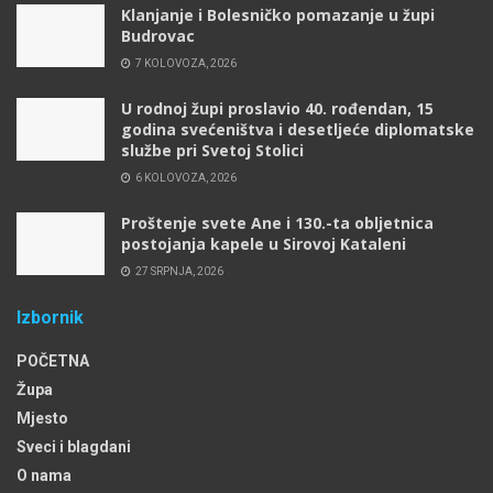
Klanjanje i Bolesničko pomazanje u župi
Budrovac
7 KOLOVOZA, 2026
U rodnoj župi proslavio 40. rođendan, 15
godina svećeništva i desetljeće diplomatske
službe pri Svetoj Stolici
6 KOLOVOZA, 2026
Proštenje svete Ane i 130.-ta obljetnica
postojanja kapele u Sirovoj Kataleni
27 SRPNJA, 2026
Izbornik
POČETNA
Župa
Mjesto
Sveci i blagdani
O nama