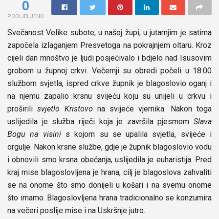
0
PODIJELJENO
Svečanost Velike subote, u našoj župi, u jutarnjim je satima
započela izlaganjem Presvetoga na pokrajnjem oltaru. Kroz
cijeli dan mnoštvo je ljudi posjećivalo i bdjelo nad Isusovim
grobom u župnoj crkvi. Večernji su obredi počeli u 18:00
službom svjetla, ispred crkve župnik je blagoslovio oganj i
na njemu zapalio krsnu svijeću koju su unijeli u crkvu i
proširili
svjetlo Kristovo
na svijeće vjernika. Nakon toga
uslijedila je služba riječi koja je završila pjesmom
Slava
Bogu na visini
s kojom su se upalila svjetla, svijeće i
orgulje. Nakon krsne službe, gdje je župnik blagoslovio vodu
i obnovili smo krsna obećanja, uslijedila je euharistija. Pred
kraj mise blagoslovljena je hrana, cilj je blagoslova zahvaliti
se na onome što smo donijeli u košari i na svemu onome
što imamo. Blagoslovljena hrana tradicionalno se konzumira
na večeri poslije mise i na Uskršnje jutro.