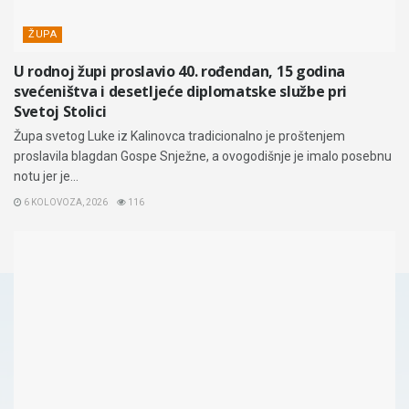
ŽUPA
U rodnoj župi proslavio 40. rođendan, 15 godina
svećeništva i desetljeće diplomatske službe pri
Svetoj Stolici
Župa svetog Luke iz Kalinovca tradicionalno je proštenjem
proslavila blagdan Gospe Snježne, a ovogodišnje je imalo posebnu
notu jer je...
6 KOLOVOZA, 2026
116