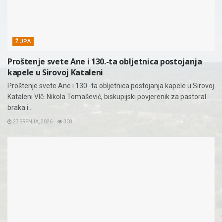
ŽUPA
Proštenje svete Ane i 130.-ta obljetnica postojanja
kapele u Sirovoj Kataleni
Proštenje svete Ane i 130.-ta obljetnica postojanja kapele u Sirovoj
Kataleni Vlč. Nikola Tomašević, biskupijski povjerenik za pastoral
braka i...
27 SRPNJA, 2026
308