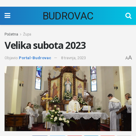
BUDROVAC
Početna
Župa
Velika subota 2023
A
Objavio
Portal-Budrovac
8 travnja, 2023
A