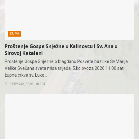
ŽUPA
Proštenje Gospe Snježne u Kalinovcu i Sv. Ana u
Sirovoj Kataleni
Proštenje Gospe Snježne o blagdanu Posvete bazilike Sv.Marije
Velike.Svečana sveta misa srijeda, 5.kolovoza 2026 11.00 sati
župna crkva sv. Luke...
19 SRPNJA, 2026
204