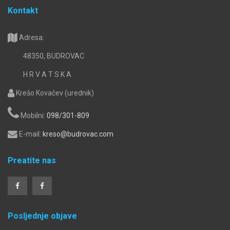
Kontakt
Adresa:
48350, BUDROVAC
H R V A T S K A
Krešo Kovačev (urednik)
Mobilni:
098/301-809
E-mail:
kreso@budrovac.com
Preatite nas
Posljednje objave