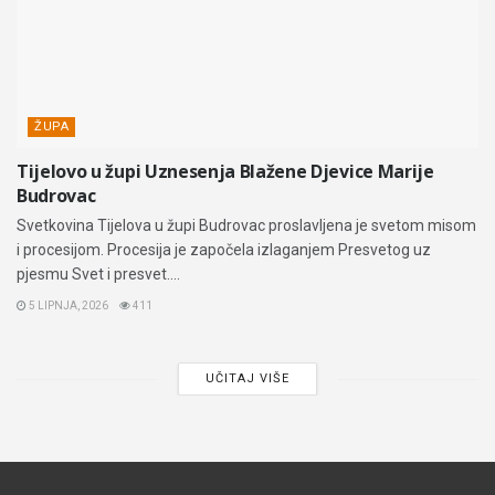
ŽUPA
Tijelovo u župi Uznesenja Blažene Djevice Marije
Budrovac
Svetkovina Tijelova u župi Budrovac proslavljena je svetom misom
i procesijom. Procesija je započela izlaganjem Presvetog uz
pjesmu Svet i presvet....
5 LIPNJA, 2026
411
UČITAJ VIŠE