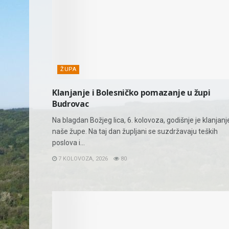
ŽUPA
Klanjanje i Bolesničko pomazanje u župi
Budrovac
Na blagdan Božjeg lica, 6. kolovoza, godišnje je klanjanj
naše župe. Na taj dan župljani se suzdržavaju teških
poslova i...
7 KOLOVOZA, 2026
80