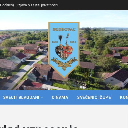
. Cookies)
Izjava o zaštiti privatnosti
SVECI I BLAGDANI
O NAMA
SVEĆENICI ŽUPE
KO