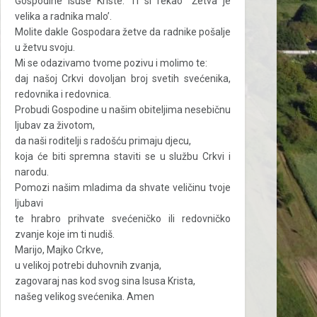
Gospodine Isuse Kriste: Ti si rekao “Žetva je
velika a radnika malo’.
Molite dakle Gospodara žetve da radnike pošalje
u žetvu svoju.
Mi se odazivamo tvome pozivu i molimo te:
daj našoj Crkvi dovoljan broj svetih svećenika,
redovnika i redovnica.
Probudi Gospodine u našim obiteljima nesebičnu
ljubav za životom,
da naši roditelji s radošću primaju djecu,
koja će biti spremna staviti se u službu Crkvi i
narodu.
Pomozi našim mladima da shvate veličinu tvoje
ljubavi
te hrabro prihvate svećeničko ili redovničko
zvanje koje im ti nudiš.
Marijo, Majko Crkve,
u velikoj potrebi duhovnih zvanja,
zagovaraj nas kod svog sina Isusa Krista,
našeg velikog svećenika. Amen