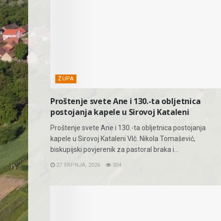
ŽUPA
Proštenje svete Ane i 130.-ta obljetnica
postojanja kapele u Sirovoj Kataleni
Proštenje svete Ane i 130.-ta obljetnica postojanja
kapele u Sirovoj Kataleni Vlč. Nikola Tomašević,
biskupijski povjerenik za pastoral braka i...
27 SRPNJA, 2026
304