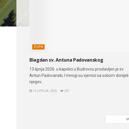
ŽUPA
Blagdan sv. Antuna Padovanskog
13 lipnja 2026. u kapelici u Budrovcu proslavljen je sv.
Antun Padovanski, I mnogi su vjernici sa sobom donijeli
njegov...
13 LIPNJA, 2026
201
U