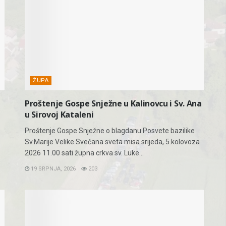
ŽUPA
Proštenje Gospe Snježne u Kalinovcu i Sv. Ana
u Sirovoj Kataleni
Proštenje Gospe Snježne o blagdanu Posvete bazilike
Sv.Marije Velike.Svečana sveta misa srijeda, 5.kolovoza
2026 11.00 sati župna crkva sv. Luke...
19 SRPNJA, 2026
203