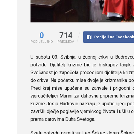
0
714
Podijeli na Faceboo
PODIJELJENO
PREGLEDA
U subotu 03. Svibnja, u župnoj crkvi u Budrovc
potvrde. Djelitelj krizme bio je biskupov tanjik
Svečanost je započela procesijom djelitelja krizm
do crkve. Na početku mise dvoje je krizmanika pozdr
Pred kraj mise upućene su zahvale i prigodni da
vjeroučiteljici Marini za duhovnu pripremu krizma
krizme Josip Hadrović na kraju je uputio riječi 
završili dječje poglavlje vjerničkog života i ušli u 
prema darovima Duha Svetoga.
Svetu potvrdu primili su: Leo Šokec, Josip Šokec