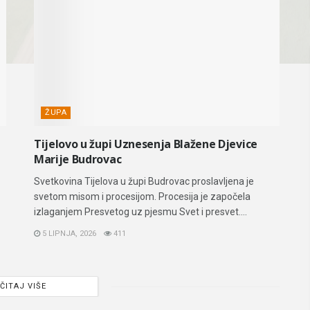
ŽUPA
Tijelovo u župi Uznesenja Blažene Djevice
Marije Budrovac
Svetkovina Tijelova u župi Budrovac proslavljena je
svetom misom i procesijom. Procesija je započela
izlaganjem Presvetog uz pjesmu Svet i presvet....
5 LIPNJA, 2026
411
ČITAJ VIŠE