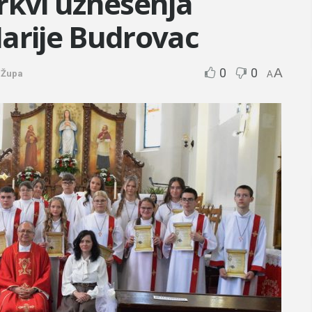
rkvi uznesenja
arije Budrovac
0
0
A
Župa
A