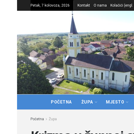
Petak, 7 kolovoza, 2026
Kontakt
O nama
Kolačići (engl
POČETNA
ŽUPA
MJESTO
Početna
Župa