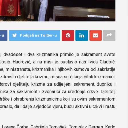
k-u
Podijeli na Twitter-u
u, dvadeset i dva krizmanika primilo je sakrament svete
 Josip Hadrović, a na misi je suslavio naš Ivica Gladoić.
e, ministranata, krizmanika i njihovih kumova od sakristije
avilo djelitelja krizme, misna su čitanja čitali krizmanici.
rovi djelitelju krizme za udijeljeni sakrament, župniku i
nika za sakrament i zvonarici za uređenje crkve. Djelitelj
podrške i ohrabrenja krizmanicima koji su ovim sakramentom
odraslo, da i dalje svjedoče vjeru, budu aktivni u crkvi i rastu
, Lorena Čorba, Gabrijela Tomašek, Tomislav Derges, Karlo