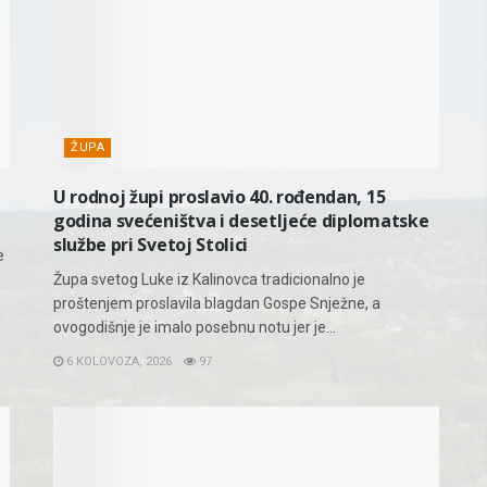
ŽUPA
U rodnoj župi proslavio 40. rođendan, 15
godina svećeništva i desetljeće diplomatske
službe pri Svetoj Stolici
e
Župa svetog Luke iz Kalinovca tradicionalno je
proštenjem proslavila blagdan Gospe Snježne, a
ovogodišnje je imalo posebnu notu jer je...
6 KOLOVOZA, 2026
97