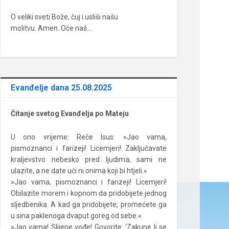
O veliki sveti Bože, čuj i usliši našu
molitvu. Amen. Oče naš…
Evanđelje dana 25.08.2025
Čitanje svetog Evanđelja po Mateju
U ono vrijeme: Reče Isus: »Jao vama,
pismoznanci i farizeji! Licemjeri! Zaključavate
kraljevstvo nebesko pred ljudima; sami ne
ulazite, a ne date ući ni onima koji bi htjeli.«
»Jao vama, pismoznanci i farizeji! Licemjeri!
Obilazite morem i kopnom da pridobijete jednog
sljedbenika. A kad ga pridobijete, promećete ga
u sina paklenoga dvaput goreg od sebe.«
»Jao vama! Slijepe vođe! Govorite: ‘Zakune li se