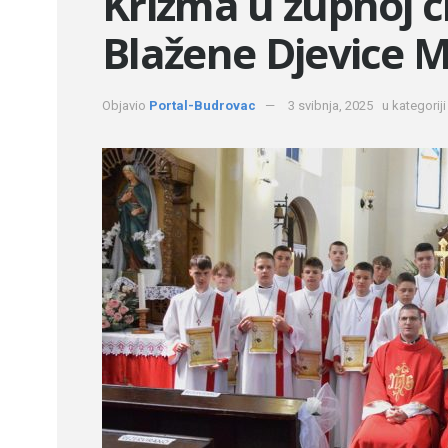
Krizma u župnoj c
Blažene Djevice M
Objavio
Portal-Budrovac
3 svibnja, 2025
u kategoriji