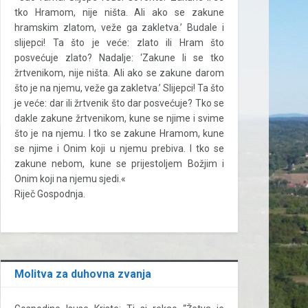
tko Hramom, nije ništa. Ali ako se zakune
hramskim zlatom, veže ga zakletva.’ Budale i
slijepci! Ta što je veće: zlato ili Hram što
posvećuje zlato? Nadalje: ‘Zakune li se tko
žrtvenikom, nije ništa. Ali ako se zakune darom
što je na njemu, veže ga zakletva.’ Slijepci! Ta što
je veće: dar ili žrtvenik što dar posvećuje? Tko se
dakle zakune žrtvenikom, kune se njime i svime
što je na njemu. I tko se zakune Hramom, kune
se njime i Onim koji u njemu prebiva. I tko se
zakune nebom, kune se prijestoljem Božjim i
Onim koji na njemu sjedi.«
Riječ Gospodnja.
Molitva za duhovna zvanja