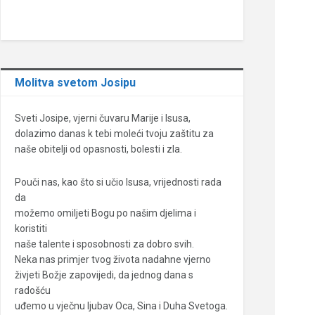
Molitva svetom Josipu
Sveti Josipe, vjerni čuvaru Marije i Isusa,
dolazimo danas k tebi moleći tvoju zaštitu za
naše obitelji od opasnosti, bolesti i zla.
Pouči nas, kao što si učio Isusa, vrijednosti rada
da
možemo omiljeti Bogu po našim djelima i
koristiti
naše talente i sposobnosti za dobro svih.
Neka nas primjer tvog života nadahne vjerno
živjeti Božje zapovijedi, da jednog dana s
radošću
uđemo u vječnu ljubav Oca, Sina i Duha Svetoga.