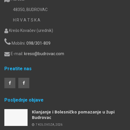
48350, BUDROVAC
H R V A T S K A
Krešo Kovačev (urednik)
Mobilni:
098/301-809
E-mail:
kreso@budrovac.com
Preatite nas
Posljednje objave
Klanjanje i Bolesničko pomazanje u župi
Budrovac
7 KOLOVOZA, 2026