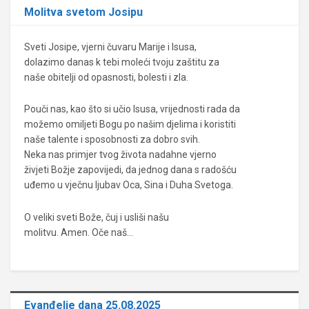
Molitva svetom Josipu
Sveti Josipe, vjerni čuvaru Marije i Isusa,
dolazimo danas k tebi moleći tvoju zaštitu za
naše obitelji od opasnosti, bolesti i zla.
Pouči nas, kao što si učio Isusa, vrijednosti rada da
možemo omiljeti Bogu po našim djelima i koristiti
naše talente i sposobnosti za dobro svih.
Neka nas primjer tvog života nadahne vjerno
živjeti Božje zapovijedi, da jednog dana s radošću
uđemo u vječnu ljubav Oca, Sina i Duha Svetoga.
O veliki sveti Bože, čuj i usliši našu
molitvu. Amen. Oče naš…
Evanđelje dana 25.08.2025