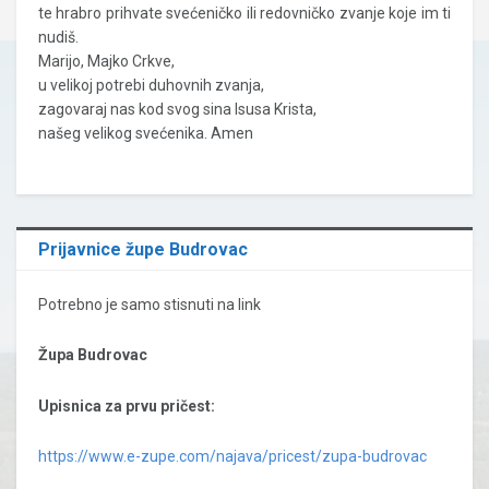
te hrabro prihvate svećeničko ili redovničko zvanje koje im ti
nudiš.
Marijo, Majko Crkve,
u velikoj potrebi duhovnih zvanja,
zagovaraj nas kod svog sina Isusa Krista,
našeg velikog svećenika. Amen
Prijavnice župe Budrovac
Potrebno je samo stisnuti na link
Župa Budrovac
Upisnica za prvu pričest:
https://www.e-zupe.com/najava/pricest/zupa-budrovac