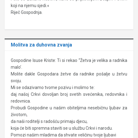
koji na njemu sjedi.«
Riječ Gospodnja.
Molitva za duhovna zvanja
Gospodine Isuse Kriste: Ti si rekao “Žetva je velika a radnika
malo’.
Molite dakle Gospodara žetve da radnike pošalje u žetvu
svoju.
Mi se odazivamo tvome pozivu i molimo te:
daj našoj Crkvi dovoljan broj svetih svećenika, redovnika i
redovnica.
Probudi Gospodine u našim obiteljima nesebičnu ljubav za
životom,
da naši roditelji s radošću primaju djecu,
koja će biti spremna staviti se u službu Crkvi i narodu.
Pomozi našim mladima da shvate veličinu tvoje ljubavi