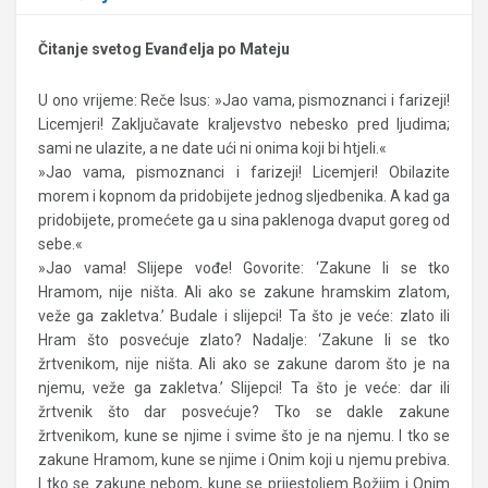
Čitanje svetog Evanđelja po Mateju
U ono vrijeme: Reče Isus: »Jao vama, pismoznanci i farizeji!
Licemjeri! Zaključavate kraljevstvo nebesko pred ljudima;
sami ne ulazite, a ne date ući ni onima koji bi htjeli.«
»Jao vama, pismoznanci i farizeji! Licemjeri! Obilazite
morem i kopnom da pridobijete jednog sljedbenika. A kad ga
pridobijete, promećete ga u sina paklenoga dvaput goreg od
sebe.«
»Jao vama! Slijepe vođe! Govorite: ‘Zakune li se tko
Hramom, nije ništa. Ali ako se zakune hramskim zlatom,
veže ga zakletva.’ Budale i slijepci! Ta što je veće: zlato ili
Hram što posvećuje zlato? Nadalje: ‘Zakune li se tko
žrtvenikom, nije ništa. Ali ako se zakune darom što je na
njemu, veže ga zakletva.’ Slijepci! Ta što je veće: dar ili
žrtvenik što dar posvećuje? Tko se dakle zakune
žrtvenikom, kune se njime i svime što je na njemu. I tko se
zakune Hramom, kune se njime i Onim koji u njemu prebiva.
I tko se zakune nebom, kune se prijestoljem Božjim i Onim