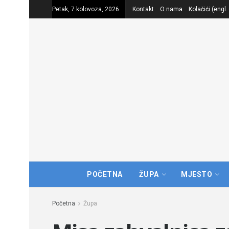
Petak, 7 kolovoza, 2026
Kontakt
O nama
Kolačići (engl
POČETNA
ŽUPA
MJESTO
Početna
Župa