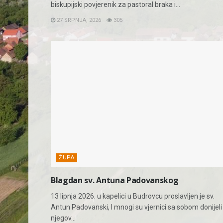
biskupijski povjerenik za pastoral braka i...
27 SRPNJA, 2026
305
ŽUPA
Blagdan sv. Antuna Padovanskog
13 lipnja 2026. u kapelici u Budrovcu proslavljen je sv.
Antun Padovanski, I mnogi su vjernici sa sobom donijeli
njegov...