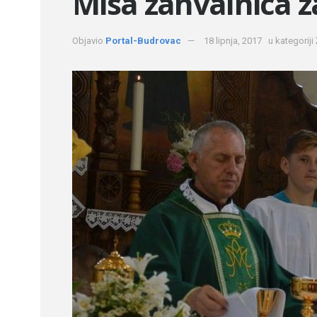
Misa zahvalnica z
Objavio
Portal-Budrovac
18 lipnja, 2017
u kategoriji