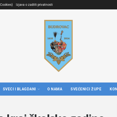
. Cookies)
Izjava o zaštiti privatnosti
SVECI I BLAGDANI
O NAMA
SVEĆENICI ŽUPE
KO