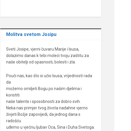
Molitva svetom Josipu
Sveti Josipe, vjerni čuvaru Marije i Isusa,
dolazimo danas k tebi moleći tvoju zaštitu za
naše obitelji od opasnosti, bolesti i zla.
Pouči nas, kao što si učio Isusa, vrijednosti rada
da
možemo omiljeti Bogu po našim djelima i
koristiti
naše talente i sposobnosti za dobro svih.
Neka nas primjer tvog života nadahne vjerno
živjeti Božje zapovijedi, da jednog dana s
radošću
uđemo u vječnu ljubav Oca, Sina i Duha Svetoga.