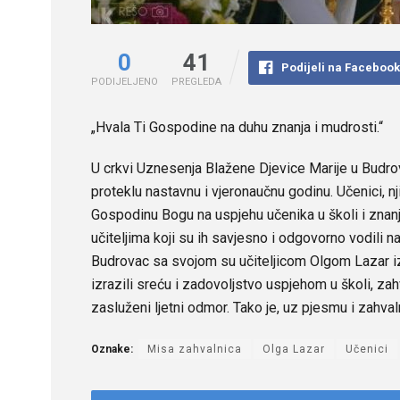
0
41
Podijeli na Faceboo
PODIJELJENO
PREGLEDA
„Hvala Ti Gospodine na duhu znanja i mudrosti.“
U crkvi Uznesenja Blažene Djevice Marije u Budrov
proteklu nastavnu i vjeronaučnu godinu. Učenici, nji
Gospodinu Bogu na uspjehu učenika u školi i znanju 
učiteljima koji su ih savjesno i odgovorno vodili 
Budrovac sa svojom su učiteljicom Olgom Lazar izv
izrazili sreću i zadovoljstvo uspjehom u školi, zah
zasluženi ljetni odmor. Tako je, uz pjesmu i zahva
Oznake:
Misa zahvalnica
Olga Lazar
Učenici