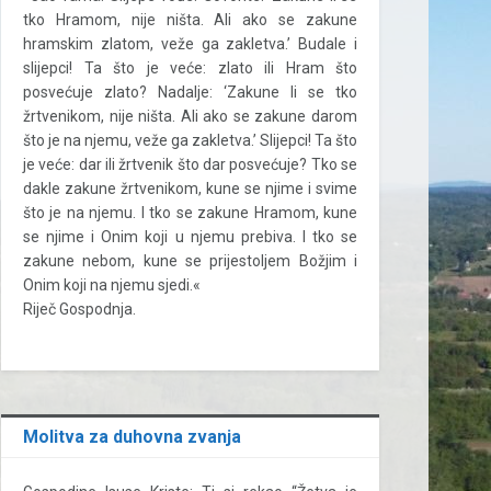
tko Hramom, nije ništa. Ali ako se zakune
hramskim zlatom, veže ga zakletva.’ Budale i
slijepci! Ta što je veće: zlato ili Hram što
posvećuje zlato? Nadalje: ‘Zakune li se tko
žrtvenikom, nije ništa. Ali ako se zakune darom
što je na njemu, veže ga zakletva.’ Slijepci! Ta što
je veće: dar ili žrtvenik što dar posvećuje? Tko se
dakle zakune žrtvenikom, kune se njime i svime
što je na njemu. I tko se zakune Hramom, kune
se njime i Onim koji u njemu prebiva. I tko se
zakune nebom, kune se prijestoljem Božjim i
Onim koji na njemu sjedi.«
Riječ Gospodnja.
Molitva za duhovna zvanja