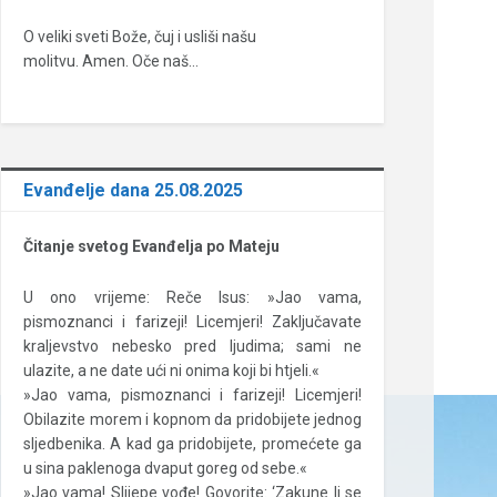
O veliki sveti Bože, čuj i usliši našu
molitvu. Amen. Oče naš…
Evanđelje dana 25.08.2025
Čitanje svetog Evanđelja po Mateju
U ono vrijeme: Reče Isus: »Jao vama,
pismoznanci i farizeji! Licemjeri! Zaključavate
kraljevstvo nebesko pred ljudima; sami ne
ulazite, a ne date ući ni onima koji bi htjeli.«
»Jao vama, pismoznanci i farizeji! Licemjeri!
Obilazite morem i kopnom da pridobijete jednog
sljedbenika. A kad ga pridobijete, promećete ga
u sina paklenoga dvaput goreg od sebe.«
»Jao vama! Slijepe vođe! Govorite: ‘Zakune li se