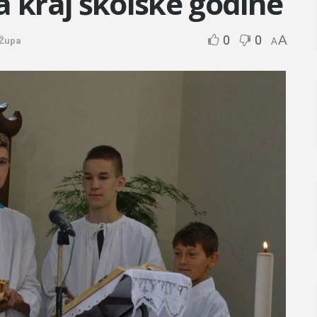
a kraj školske godine
0
0
A
Župa
A