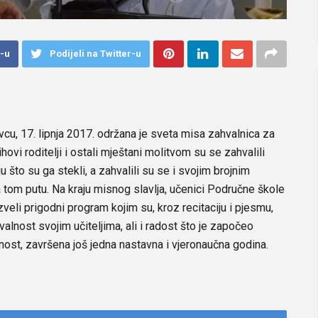
k-u
Podijeli na Twitter-u
cu, 17. lipnja 2017. održana je sveta misa zahvalnica za
hovi roditelji i ostali mještani molitvom su se zahvalili
što su ga stekli, a zahvalili su se i svojim brojnim
na tom putu. Na kraju misnog slavlja, učenici Područne škole
eli prigodni program kojim su, kroz recitaciju i pjesmu,
valnost svojim učiteljima, ali i radost što je započeo
lnost, završena još jedna nastavna i vjeronaučna godina.