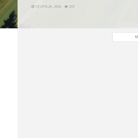
13 LIPNJA, 2026
203
U