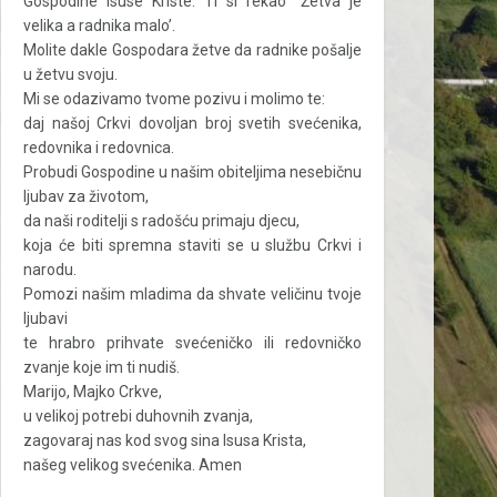
Gospodine Isuse Kriste: Ti si rekao “Žetva je
velika a radnika malo’.
Molite dakle Gospodara žetve da radnike pošalje
u žetvu svoju.
Mi se odazivamo tvome pozivu i molimo te:
daj našoj Crkvi dovoljan broj svetih svećenika,
redovnika i redovnica.
Probudi Gospodine u našim obiteljima nesebičnu
ljubav za životom,
da naši roditelji s radošću primaju djecu,
koja će biti spremna staviti se u službu Crkvi i
narodu.
Pomozi našim mladima da shvate veličinu tvoje
ljubavi
te hrabro prihvate svećeničko ili redovničko
zvanje koje im ti nudiš.
Marijo, Majko Crkve,
u velikoj potrebi duhovnih zvanja,
zagovaraj nas kod svog sina Isusa Krista,
našeg velikog svećenika. Amen