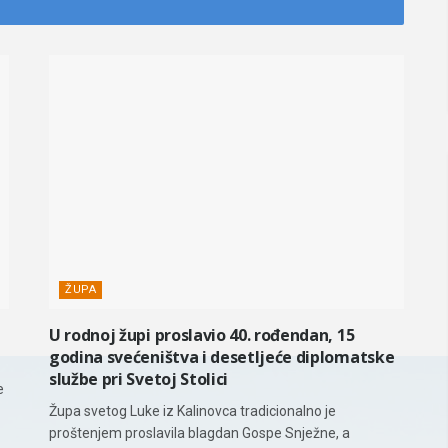
ŽUPA
U rodnoj župi proslavio 40. rođendan, 15
godina svećeništva i desetljeće diplomatske
službe pri Svetoj Stolici
e
Župa svetog Luke iz Kalinovca tradicionalno je
proštenjem proslavila blagdan Gospe Snježne, a