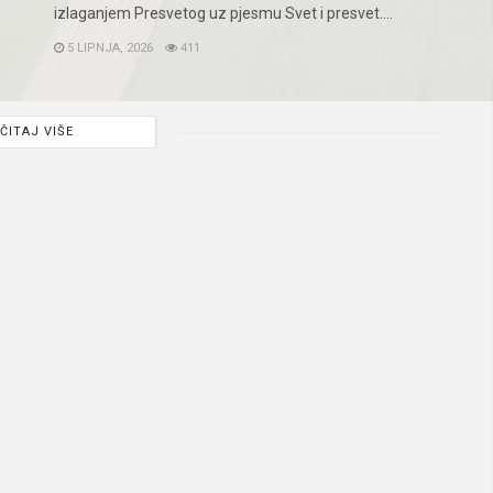
izlaganjem Presvetog uz pjesmu Svet i presvet....
5 LIPNJA, 2026
411
ČITAJ VIŠE