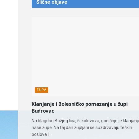
Slične
objave
ŽUPA
Klanjanje i Bolesničko pomazanje u župi
Budrovac
Na blagdan Božjeg lica, 6. kolovoza, godišnje je klanjanj
naše župe. Na taj dan župljani se suzdržavaju teških
poslova i...