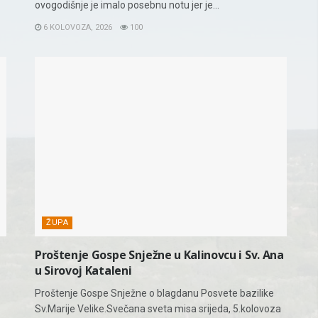
ovogodišnje je imalo posebnu notu jer je...
6 KOLOVOZA, 2026
100
ŽUPA
Proštenje Gospe Snježne u Kalinovcu i Sv. Ana
u Sirovoj Kataleni
Proštenje Gospe Snježne o blagdanu Posvete bazilike
Sv.Marije Velike.Svečana sveta misa srijeda, 5.kolovoza